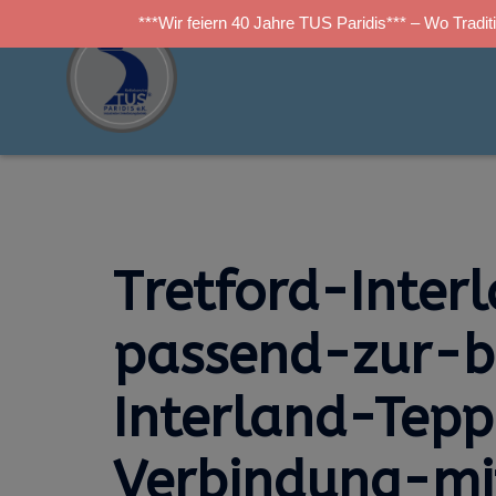
***Wir feiern 40 Jahre TUS Paridis*** – Wo Traditi
Zum
Inhalt
springen
Tretford-Inte
passend-zur-b
Interland-Tepp
Verbindung-mi