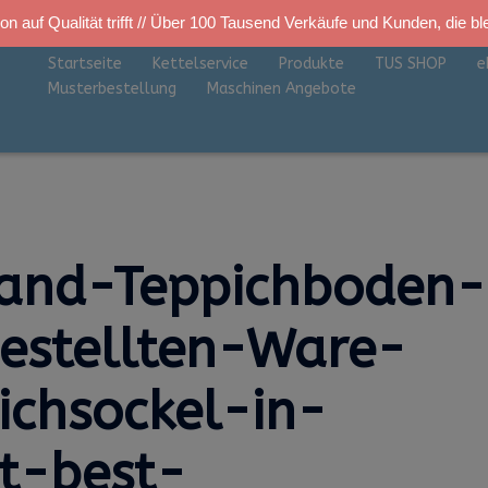
on auf Qualität trifft // Über 100 Tausend Verkäufe und Kunden, die bl
Startseite
Kettelservice
Produkte
TUS SHOP
e
Musterbestellung
Maschinen Angebote
rland-Teppichboden-
estellten-Ware-
ichsockel-in-
t-best-