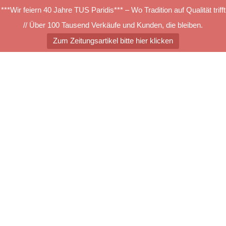
***Wir feiern 40 Jahre TUS Paridis*** – Wo Tradition auf Qualität trifft
// Über 100 Tausend Verkäufe und Kunden, die bleiben.
Zum Zeitungsartikel bitte hier klicken
Zum
Inhalt
springen
Menü
umschalten
Dieser Inhalt ist passwortgeschützt. Um ihn anschauen zu
können, bitte das Passwort eingeben:
Passwort: