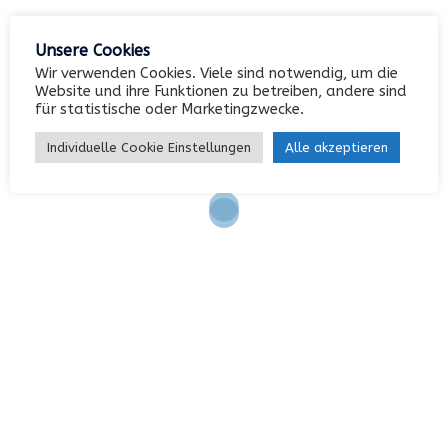
Unsere Cookies
Wir verwenden Cookies. Viele sind notwendig, um die
Website und ihre Funktionen zu betreiben, andere sind
KONTAKT
für statistische oder Marketingzwecke.
Garterlaie 40, 42327 Wuppertal
Individuelle Cookie Einstellungen
Alle akzeptieren
0202 / 742552
info@paridis.de
INFORMATIONEN
Impressum
AGB
Datenschutz
Kontakt