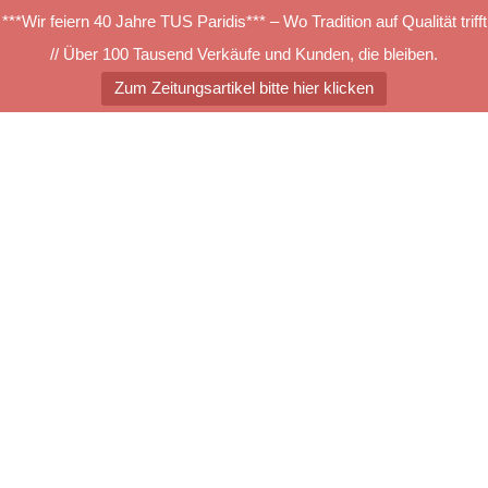
***Wir feiern 40 Jahre TUS Paridis*** – Wo Tradition auf Qualität trifft
// Über 100 Tausend Verkäufe und Kunden, die bleiben.
Zum Zeitungsartikel bitte hier klicken
Zum
Inhalt
springen
Menü
umschalten
tretfor alle farben