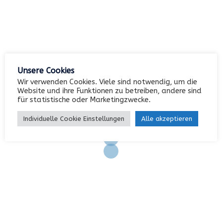
Archiv
Kategorien
Unsere Cookies
Wir verwenden Cookies. Viele sind notwendig, um die
Keine Kategorien
Website und ihre Funktionen zu betreiben, andere sind
für statistische oder Marketingzwecke.
Individuelle Cookie Einstellungen
Alle akzeptieren
Meta
Anmelden
Eintrags-Feed
Kommentar-Feed
WordPress.org