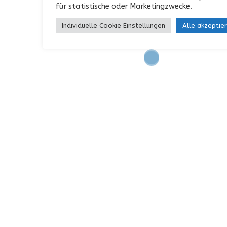
für statistische oder Marketingzwecke.
Individuelle Cookie Einstellungen
Alle akzeptie
KONTAKT
Garterlaie 40, 42327 Wuppertal
0202 / 742552
info@paridis.de
INFORMATIONEN
Impressum
AGB
Datenschutz
Kontakt