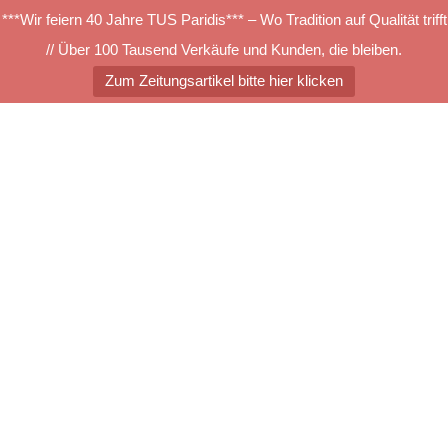
***Wir feiern 40 Jahre TUS Paridis*** – Wo Tradition auf Qualität trifft
// Über 100 Tausend Verkäufe und Kunden, die bleiben.
Zum Zeitungsartikel bitte hier klicken
Zum
Inhalt
springen
Menü
umschalten
INTERLIFE_Datenblatt_DE_1
INTERLIFE_Datenblatt_DE_12_2018(1)