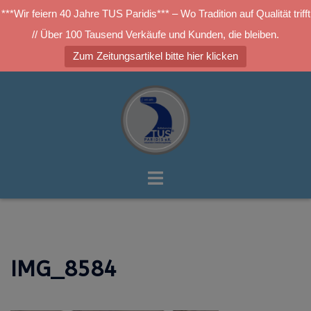
***Wir feiern 40 Jahre TUS Paridis*** – Wo Tradition auf Qualität trifft
// Über 100 Tausend Verkäufe und Kunden, die bleiben.
Zum Zeitungsartikel bitte hier klicken
Zum
Inhalt
springen
Menü
umschalten
IMG_8584