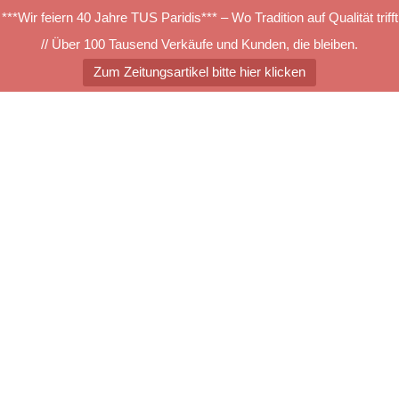
***Wir feiern 40 Jahre TUS Paridis*** – Wo Tradition auf Qualität trifft
// Über 100 Tausend Verkäufe und Kunden, die bleiben.
Zum Zeitungsartikel bitte hier klicken
Zum
Inhalt
springen
Menü
umschalten
csm_Passion-1002-
4E08_768_448_db0f750a55