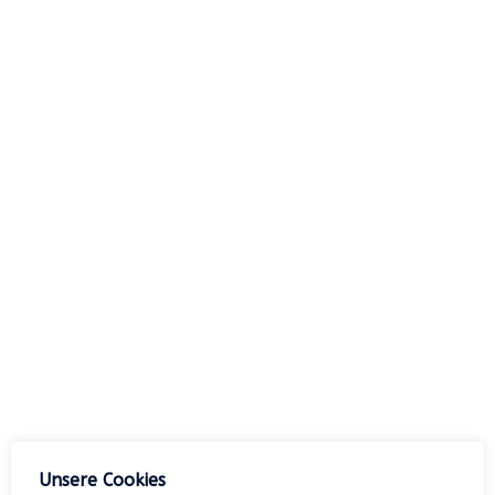
Suchen
nach:
Archiv
Kategorien
Keine Kategorien
Meta
Unsere Cookies