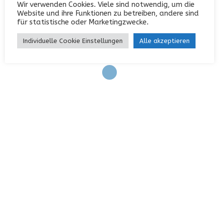
Wir verwenden Cookies. Viele sind notwendig, um die
Anmelden
Website und ihre Funktionen zu betreiben, andere sind
für statistische oder Marketingzwecke.
Eintrags-Feed
Individuelle Cookie Einstellungen
Alle akzeptieren
Kommentar-Feed
WordPress.org
KONTAKT
Garterlaie 40, 42327 Wuppertal