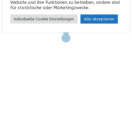
Website und ihre Funktionen zu betreiben, andere sind
Eintrags-Feed
für statistische oder Marketingzwecke.
Kommentar-Feed
Individuelle Cookie Einstellungen
Alle akzeptieren
WordPress.org
KONTAKT
Garterlaie 40, 42327 Wuppertal
0202 / 742552