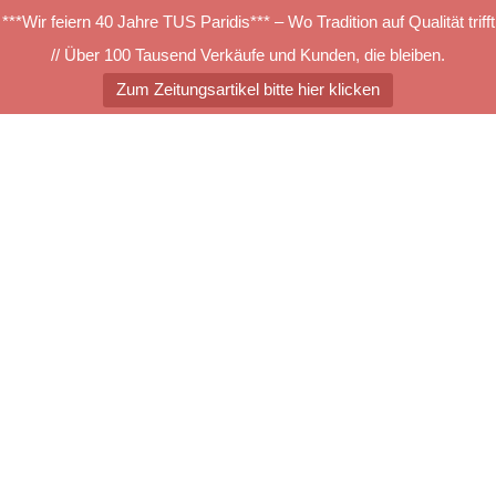
***Wir feiern 40 Jahre TUS Paridis*** – Wo Tradition auf Qualität trifft
// Über 100 Tausend Verkäufe und Kunden, die bleiben.
Zum Zeitungsartikel bitte hier klicken
Zum
Inhalt
springen
Menü
umschalten
4D61
Suchen