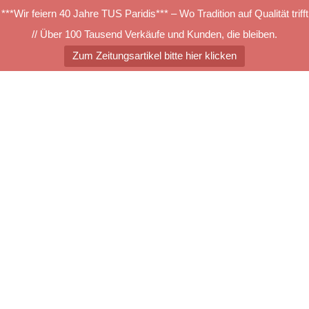
***Wir feiern 40 Jahre TUS Paridis*** – Wo Tradition auf Qualität trifft
// Über 100 Tausend Verkäufe und Kunden, die bleiben.
Zum Zeitungsartikel bitte hier klicken
Zum
Inhalt
springen
Menü
umschalten
1M01
Suchen