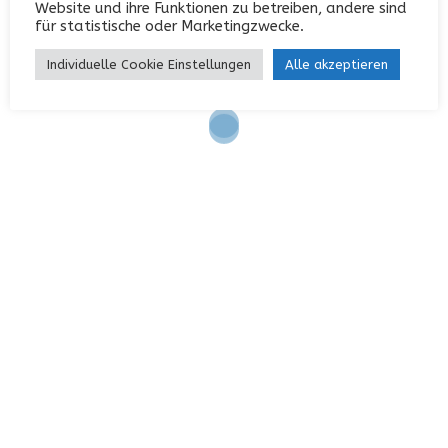
Website und ihre Funktionen zu betreiben, andere sind
Eintrags-Feed
für statistische oder Marketingzwecke.
Kommentar-Feed
Individuelle Cookie Einstellungen
Alle akzeptieren
WordPress.org
KONTAKT
Garterlaie 40, 42327 Wuppertal
0202 / 742552