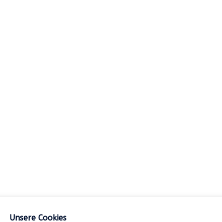
8H94
8H93
8E92
8A80
6C54
6B77
5V23
5V22
5N50
5N40
Unsere Cookies