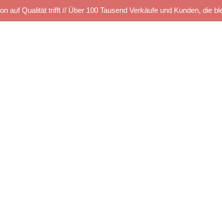
on auf Qualität trifft // Über 100 Tausend Verkäufe und Kunden, die bl
Startseite
Kettelservice
Produkte
TUS SHOP
e
Musterbestellung
Maschinen Angebote
♦ Passion 1000 ♦