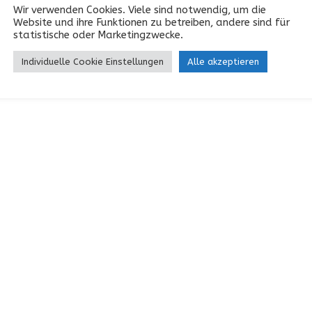
5B47
4F68
Wir verwenden Cookies. Viele sind notwendig, um die
Website und ihre Funktionen zu betreiben, andere sind für
statistische oder Marketingzwecke.
3N58
3N57
Individuelle Cookie Einstellungen
Alle akzeptieren
3H93
3H91
2D87
1M01
1H91
1D37