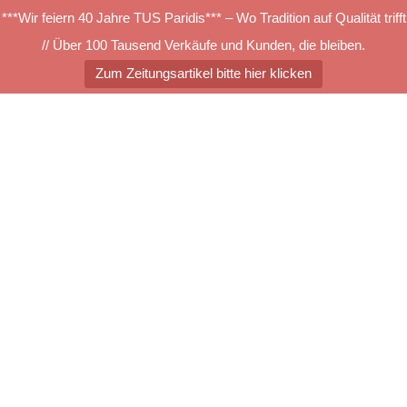
***Wir feiern 40 Jahre TUS Paridis*** – Wo Tradition auf Qualität trifft
// Über 100 Tausend Verkäufe und Kunden, die bleiben.
Zum Zeitungsartikel bitte hier klicken
Zum
Inhalt
springen
Menü
umschalten
TUS®-Vorwerk
Stufenmatten_alle
Farben_Artikel-Alexis