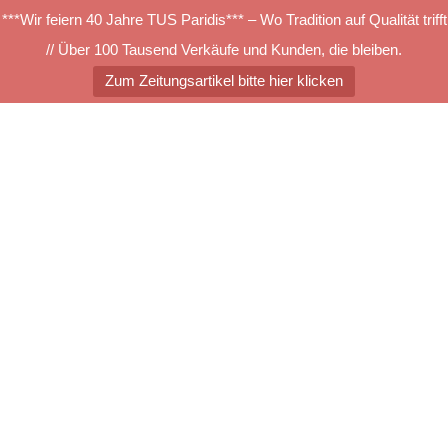
***Wir feiern 40 Jahre TUS Paridis*** – Wo Tradition auf Qualität trifft
// Über 100 Tausend Verkäufe und Kunden, die bleiben.
Zum Zeitungsartikel bitte hier klicken
Zum
Inhalt
springen
Menü
umschalten
STM 602
Suchen