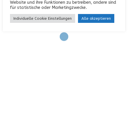
Website und ihre Funktionen zu betreiben, andere sind
Eintrags-Feed
für statistische oder Marketingzwecke.
Kommentar-Feed
Individuelle Cookie Einstellungen
Alle akzeptieren
WordPress.org
KONTAKT
Garterlaie 40, 42327 Wuppertal
0202 / 742552