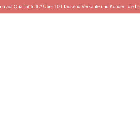
on auf Qualität trifft // Über 100 Tausend Verkäufe und Kunden, die bl
Startseite
Kettelservice
Produkte
TUS SHOP
e
Musterbestellung
Maschinen Angebote