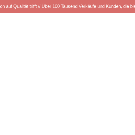
on auf Qualität trifft // Über 100 Tausend Verkäufe und Kunden, die bl
Startseite
Kettelservice
Produkte
TUS SHOP
e
Musterbestellung
Maschinen Angebote