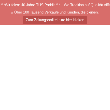
***Wir feiern 40 Jahre TUS Paridis*** – Wo Tradition auf Qualität trifft
// Über 100 Tausend Verkäufe und Kunden, die bleiben.
Zum Zeitungsartikel bitte hier klicken
Zum
Inhalt
springen
Menü
umschalten
Titelbild Level Set
Collection