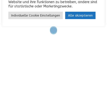
Website und ihre Funktionen zu betreiben, andere sind
Eintrags-Feed
für statistische oder Marketingzwecke.
Kommentar-Feed
Individuelle Cookie Einstellungen
Alle akzeptieren
WordPress.org
KONTAKT
Garterlaie 40, 42327 Wuppertal
0202 / 742552