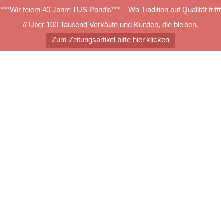
***Wir feiern 40 Jahre TUS Paridis*** – Wo Tradition auf Qualität trifft
// Über 100 Tausend Verkäufe und Kunden, die bleiben.
Zum Zeitungsartikel bitte hier klicken
Zum
Inhalt
springen
Menü
umschalten
Titelbild Composure II
Suchen