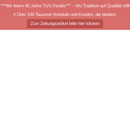
***Wir feiern 40 Jahre TUS Paridis*** – Wo Tradition auf Qualität trifft
// Über 100 Tausend Verkäufe und Kunden, die bleiben.
Zum Zeitungsartikel bitte hier klicken
Zum
Inhalt
springen
Menü
umschalten
Produktbild Composure II