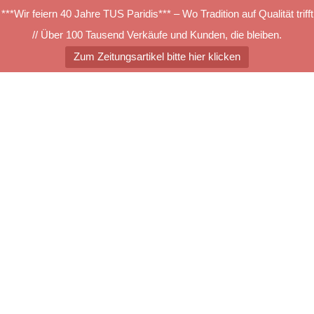
***Wir feiern 40 Jahre TUS Paridis*** – Wo Tradition auf Qualität trifft
// Über 100 Tausend Verkäufe und Kunden, die bleiben.
Zum Zeitungsartikel bitte hier klicken
Zum
Inhalt
springen
Menü
umschalten
g3eced77694b532585a6e3f
Suchen