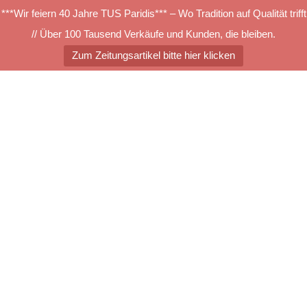
***Wir feiern 40 Jahre TUS Paridis*** – Wo Tradition auf Qualität trifft
// Über 100 Tausend Verkäufe und Kunden, die bleiben.
Zum Zeitungsartikel bitte hier klicken
Zum
Inhalt
springen
Menü
umschalten
Farbübersicht Vorwerk-
ALEXIS-2