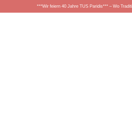
***Wir feiern 40 Jahre TUS Paridis*** – Wo Traditi
Zum
Inhalt
springen
TUS_Zuschnitte