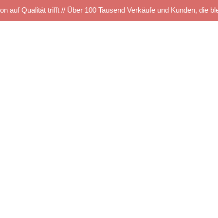
on auf Qualität trifft // Über 100 Tausend Verkäufe und Kunden, die bl
Startseite
Kettelservice
Produkte
TUS SHOP
e
Musterbestellung
Maschinen Angebote
 mit R