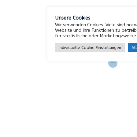
0202 / 742552
info@paridis.de
Unsere Cookies
Wir verwenden Cookies. Viele sind not
Website und ihre Funktionen zu betreib
für statistische oder Marketingzwecke
INFORMATIONEN
Individuelle Cookie Einstellungen
Al
Impressum
AGB
Datenschutz
Kontakt
Facebook
YouTube