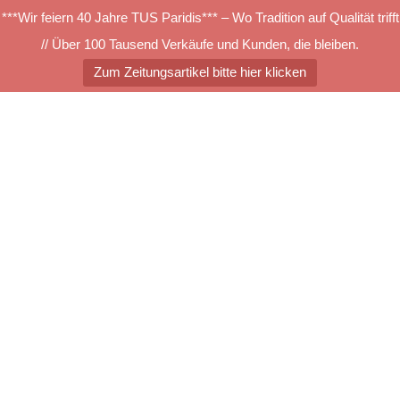
***Wir feiern 40 Jahre TUS Paridis*** – Wo Tradition auf Qualität trifft
// Über 100 Tausend Verkäufe und Kunden, die bleiben.
Zum Zeitungsartikel bitte hier klicken
Zum
Inhalt
springen
Menü
umschalten
INTERLAND_BW_u_FL_Daten
INTERLAND_BW_u_FL_Datenblatt