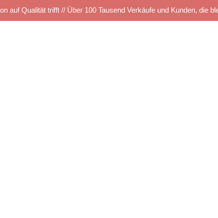
on auf Qualität trifft // Über 100 Tausend Verkäufe und Kunden, die bl
Startseite
Kettelservice
Produkte
TUS SHOP
e
Musterbestellung
Maschinen Angebote