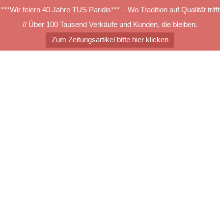
***Wir feiern 40 Jahre TUS Paridis*** – Wo Tradition auf Qualität trifft
// Über 100 Tausend Verkäufe und Kunden, die bleiben.
Zum Zeitungsartikel bitte hier klicken
Zum
Inhalt
springen
Menü
umschalten
TUS-SKL
Suchen