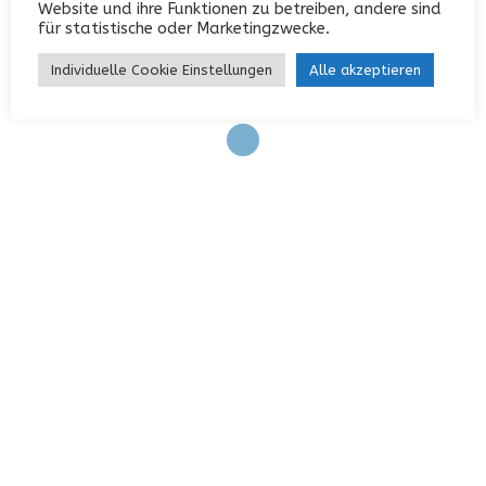
Website und ihre Funktionen zu betreiben, andere sind
Eintrags-Feed
für statistische oder Marketingzwecke.
Kommentar-Feed
Individuelle Cookie Einstellungen
Alle akzeptieren
WordPress.org
KONTAKT
Garterlaie 40, 42327 Wuppertal
0202 / 742552