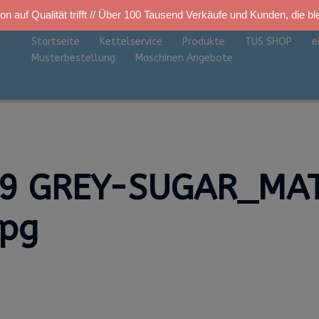
on auf Qualität trifft // Über 100 Tausend Verkäufe und Kunden, die bl
Startseite
Kettelservice
Produkte
TUS SHOP
e
Musterbestellung
Maschinen Angebote
39 GREY-SUGAR_MA
jpg