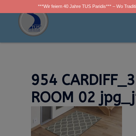
***Wir feiern 40 Jahre TUS Paridis*** – Wo Traditi
Zum
Inhalt
springen
954 CARDIFF_
ROOM 02 jpg_