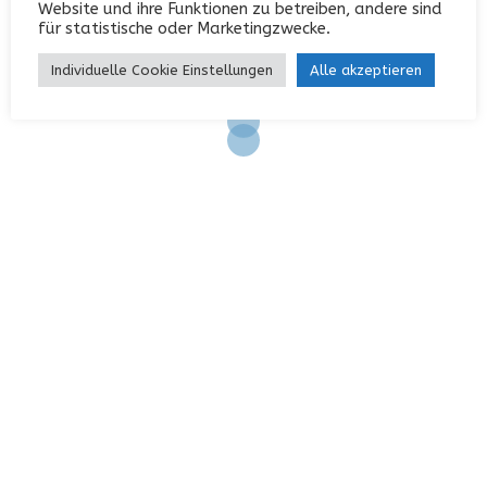
Website und ihre Funktionen zu betreiben, andere sind
Eintrags-Feed
für statistische oder Marketingzwecke.
Kommentar-Feed
Individuelle Cookie Einstellungen
Alle akzeptieren
WordPress.org
KONTAKT
Garterlaie 40, 42327 Wuppertal
0202 / 742552