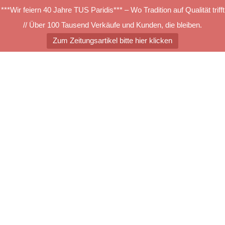
***Wir feiern 40 Jahre TUS Paridis*** – Wo Tradition auf Qualität trifft
// Über 100 Tausend Verkäufe und Kunden, die bleiben.
Zum Zeitungsartikel bitte hier klicken
Zum
Inhalt
springen
Menü
umschalten
TUS Zuschnitte auf Treppe
Suchen