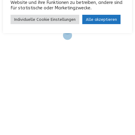
Website und ihre Funktionen zu betreiben, andere sind
Eintrags-Feed
für statistische oder Marketingzwecke.
Kommentar-Feed
Individuelle Cookie Einstellungen
Alle akzeptieren
WordPress.org
KONTAKT
Garterlaie 40, 42327 Wuppertal
0202 / 742552