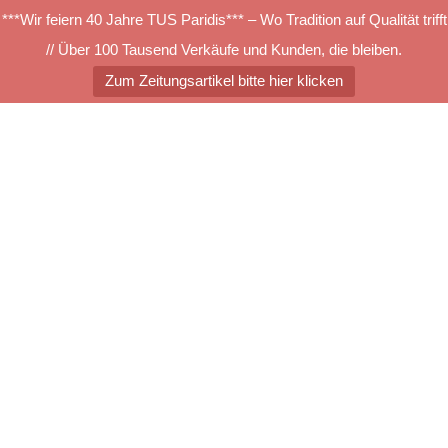
***Wir feiern 40 Jahre TUS Paridis*** – Wo Tradition auf Qualität trifft
// Über 100 Tausend Verkäufe und Kunden, die bleiben.
Zum Zeitungsartikel bitte hier klicken
Zum
Inhalt
springen
Menü
umschalten
5v45
Suchen