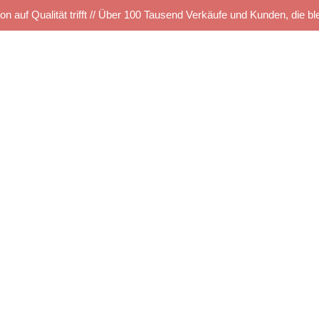
on auf Qualität trifft // Über 100 Tausend Verkäufe und Kunden, die bl
Startseite
Kettelservice
Produkte
TUS SHOP
e
Musterbestellung
Maschinen Angebote
603_1e1ae1ef61