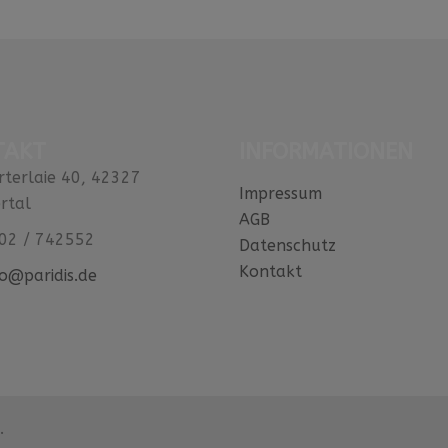
TAKT
INFORMATIONEN
rterlaie 40, 42327
Impressum
rtal
AGB
02 / 742552
Datenschutz
Kontakt
fo@paridis.de
.