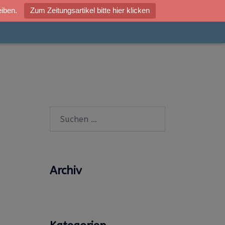
eiben.
Zum Zeitungsartikel bitte hier klicken
Bay SHOP
Presse
Für gewerbliche Abnehmer
Suchen
nach:
Archiv