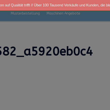
on auf Qualität trifft // Über 100 Tausend Verkäufe und Kunden, die bl
Startseite
Kettelservice
Produkte
TUS SHOP
e
Musterbestellung
Maschinen Angebote
_582_a5920eb0c4