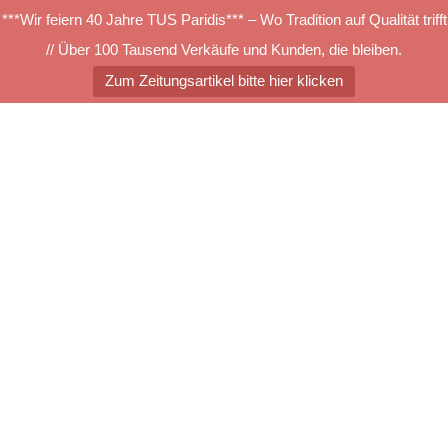
***Wir feiern 40 Jahre TUS Paridis*** – Wo Tradition auf Qualität trifft
// Über 100 Tausend Verkäufe und Kunden, die bleiben.
Zum Zeitungsartikel bitte hier klicken
Zum
Inhalt
springen
Menü
umschalten
csm_tretford_558_2bb5aab