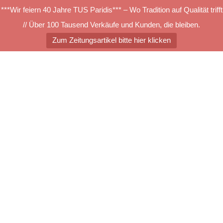
***Wir feiern 40 Jahre TUS Paridis*** – Wo Tradition auf Qualität trifft
// Über 100 Tausend Verkäufe und Kunden, die bleiben.
Zum Zeitungsartikel bitte hier klicken
Zum
Inhalt
springen
Menü
umschalten
csm_tretford_555_c6c800d
Suchen