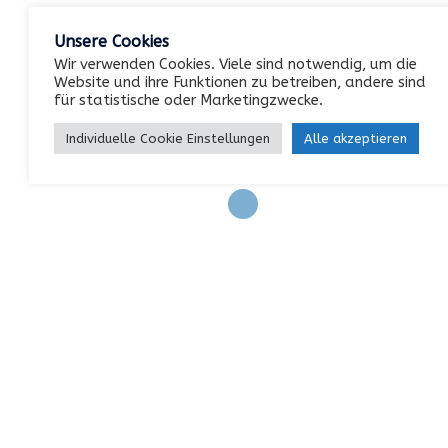
Eintrags-Feed
Unsere Cookies
Kommentar-Feed
Wir verwenden Cookies. Viele sind notwendig, um die
Website und ihre Funktionen zu betreiben, andere sind
WordPress.org
für statistische oder Marketingzwecke.
Individuelle Cookie Einstellungen
Alle akzeptieren
KONTAKT
Garterlaie 40, 42327 Wuppertal
0202 / 742552