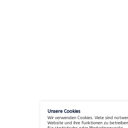
KONTAKT
Garterlaie 40, 42327 Wuppertal
Unsere Cookies
Wir verwenden Cookies. Viele sind notwe
0202 / 742552
Website und ihre Funktionen zu betreiben