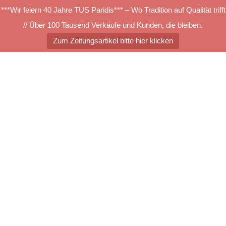
***Wir feiern 40 Jahre TUS Paridis*** – Wo Tradition auf Qualität trifft
// Über 100 Tausend Verkäufe und Kunden, die bleiben.
Zum Zeitungsartikel bitte hier klicken
Zum
Inhalt
springen
Menü
umschalten
csm_tretford_Fliesen_1_0