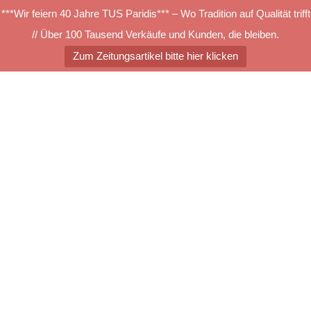
***Wir feiern 40 Jahre TUS Paridis*** – Wo Tradition auf Qualität trifft
// Über 100 Tausend Verkäufe und Kunden, die bleiben.
Zum Zeitungsartikel bitte hier klicken
Zum
Inhalt
springen
Menü
umschalten
Nordpfeil
Suchen