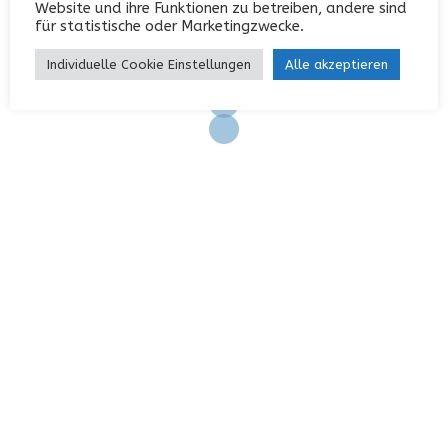
Website und ihre Funktionen zu betreiben, andere sind
Eintrags-Feed
für statistische oder Marketingzwecke.
Kommentar-Feed
Individuelle Cookie Einstellungen
Alle akzeptieren
WordPress.org
KONTAKT
Garterlaie 40, 42327 Wuppertal
0202 / 742552