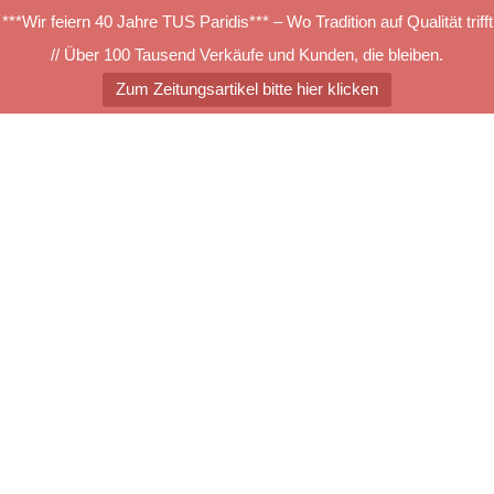
***Wir feiern 40 Jahre TUS Paridis*** – Wo Tradition auf Qualität trifft
// Über 100 Tausend Verkäufe und Kunden, die bleiben.
Zum Zeitungsartikel bitte hier klicken
Zum
Inhalt
springen
Menü
umschalten
STM 564
Suchen