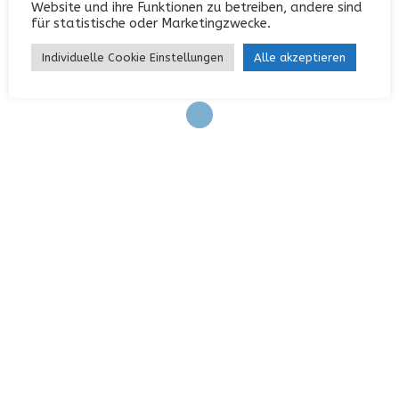
Website und ihre Funktionen zu betreiben, andere sind
Eintrags-Feed
für statistische oder Marketingzwecke.
Kommentar-Feed
Individuelle Cookie Einstellungen
Alle akzeptieren
WordPress.org
KONTAKT
Garterlaie 40, 42327 Wuppertal
0202 / 742552