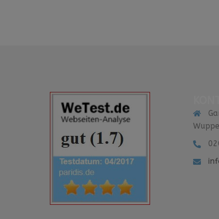
KON
Ga
Wuppe
02
in