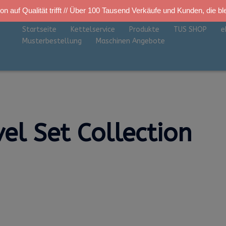
on auf Qualität trifft // Über 100 Tausend Verkäufe und Kunden, die bl
Startseite
Kettelservice
Produkte
TUS SHOP
e
Musterbestellung
Maschinen Angebote
el Set Collection