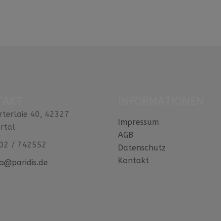
TAKT
INFORMATIONEN
rterlaie 40, 42327
Impressum
rtal
AGB
02 / 742552
Datenschutz
Kontakt
fo@paridis.de