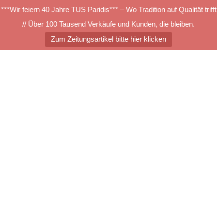
***Wir feiern 40 Jahre TUS Paridis*** – Wo Tradition auf Qualität trifft
// Über 100 Tausend Verkäufe und Kunden, die bleiben.
Zum Zeitungsartikel bitte hier klicken
Zum
Inhalt
springen
Menü
umschalten
Fliesenkollage mit Rücken
neu