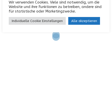
Wir verwenden Cookies. Viele sind notwendig, um die
Anmelden
Website und ihre Funktionen zu betreiben, andere sind
für statistische oder Marketingzwecke.
Eintrags-Feed
Individuelle Cookie Einstellungen
Alle akzeptieren
Kommentar-Feed
WordPress.org
KONTAKT
Garterlaie 40, 42327 Wuppertal