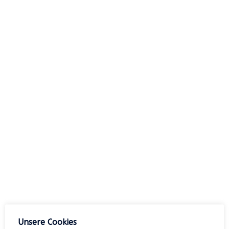
Suchen
nach:
Archiv
Kategorien
Keine Kategorien
Meta
Unsere Cookies