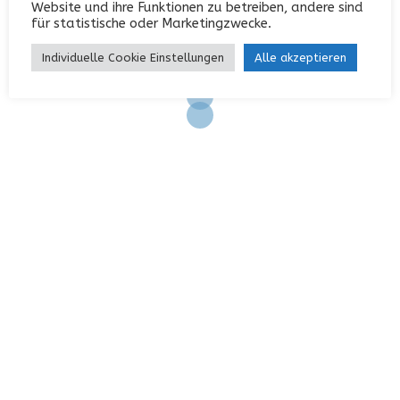
Website und ihre Funktionen zu betreiben, andere sind
Eintrags-Feed
für statistische oder Marketingzwecke.
Kommentar-Feed
Individuelle Cookie Einstellungen
Alle akzeptieren
WordPress.org
KONTAKT
Garterlaie 40, 42327 Wuppertal
0202 / 742552