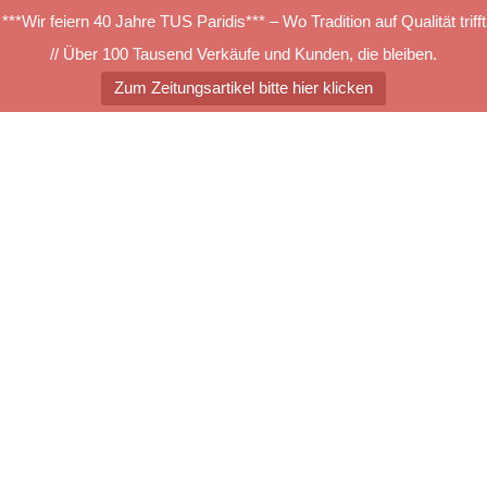
***Wir feiern 40 Jahre TUS Paridis*** – Wo Tradition auf Qualität trifft
// Über 100 Tausend Verkäufe und Kunden, die bleiben.
Zum Zeitungsartikel bitte hier klicken
Zum
Inhalt
springen
Menü
umschalten
6b70
Suchen