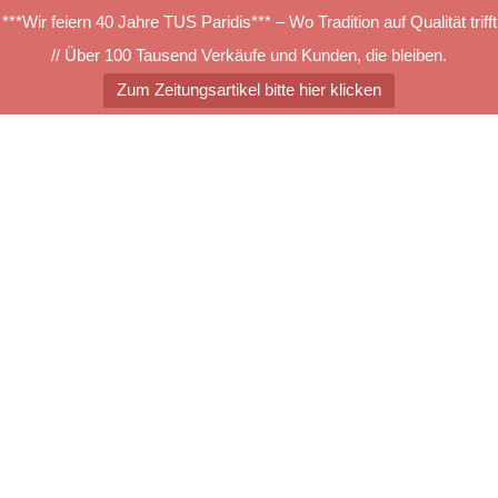
***Wir feiern 40 Jahre TUS Paridis*** – Wo Tradition auf Qualität trifft
// Über 100 Tausend Verkäufe und Kunden, die bleiben.
Zum Zeitungsartikel bitte hier klicken
Zum
Inhalt
springen
Menü
umschalten
Responsive