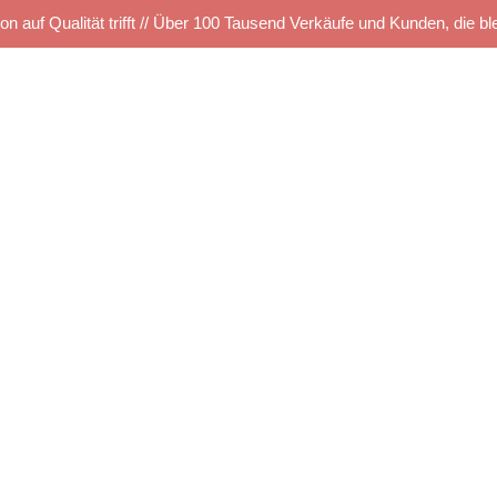
on auf Qualität trifft // Über 100 Tausend Verkäufe und Kunden, die bl
Startseite
Kettelservice
Produkte
TUS SHOP
e
Musterbestellung
Maschinen Angebote