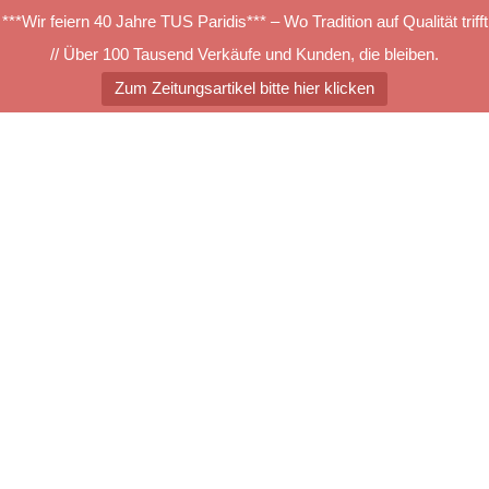
***Wir feiern 40 Jahre TUS Paridis*** – Wo Tradition auf Qualität trifft
// Über 100 Tausend Verkäufe und Kunden, die bleiben.
Zum Zeitungsartikel bitte hier klicken
Zum
Inhalt
springen
Menü
umschalten
2