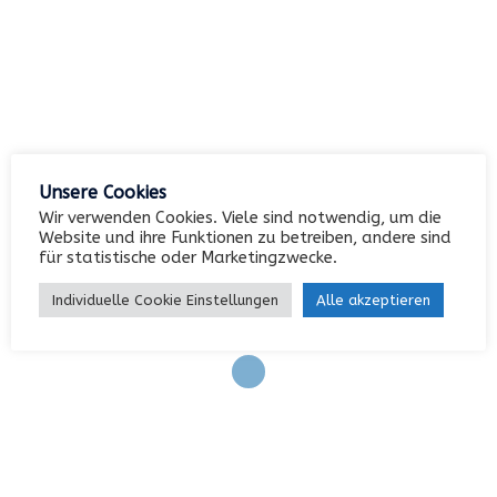
Archiv
Kategorien
Unsere Cookies
Wir verwenden Cookies. Viele sind notwendig, um die
Website und ihre Funktionen zu betreiben, andere sind
für statistische oder Marketingzwecke.
Keine Kategorien
Individuelle Cookie Einstellungen
Alle akzeptieren
Meta
Anmelden
Eintrags-Feed